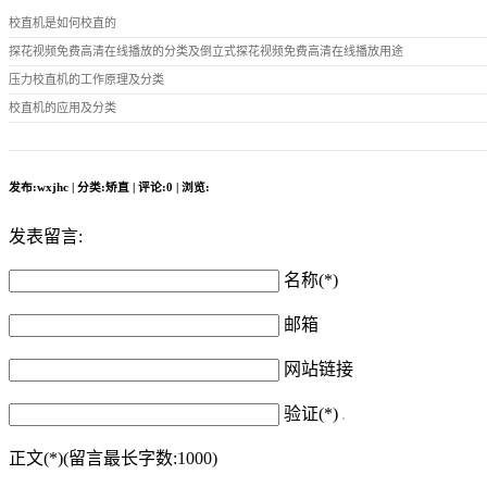
校直机是如何校直的
探花视频免费高清在线播放的分类及倒立式探花视频免费高清在线播放用途
压力校直机的工作原理及分类
校直机的应用及分类
发布:wxjhc | 分类:矫直 | 评论:0 | 浏览:
发表留言:
名称(*)
邮箱
网站链接
验证(*)
正文(*)(留言最长字数:1000)