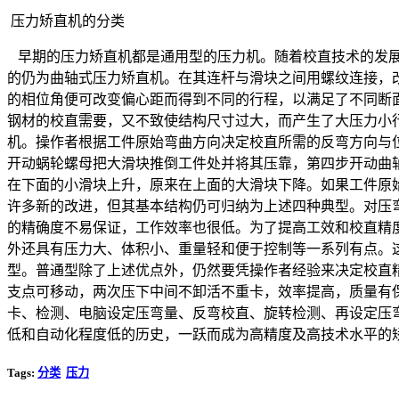
压力矫直机的分类
早期的压力矫直机都是通用型的压力机。随着校直技术的发展
的仍为曲轴式压力矫直机。在其连杆与滑块之间用螺纹连接，
的相位角便可改变偏心距而得到不同的行程，以满足了不同断
钢材的校直需要，又不致使结构尺寸过大，而产生了大压力小
机。操作者根据工件原始弯曲方向决定校直所需的反弯方向与
开动蜗轮螺母把大滑块推倒工件处并将其压靠，第四步开动曲
在下面的小滑块上升，原来在上面的大滑块下降。如果工件原
许多新的改进，但其基本结构仍可归纳为上述四种典型。对压
的精确度不易保证，工作效率也很低。为了提高工效和校直精
外还具有压力大、体积小、重量轻和便于控制等一系列有点。
型。普通型除了上述优点外，仍然要凭操作者经验来决定校直
支点可移动，两次压下中间不卸活不重卡，效率提高，质量有
卡、检测、电脑设定压弯量、反弯校直、旋转检测、再设定压
低和自动化程度低的历史，一跃而成为高精度及高技术水平的矫
Tags:
分类
压力