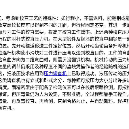
，考虑到校直工艺的特殊性：如行程小，不需退料，能翻钢或
改变螺纹长度可以得到不同的开距，但行程固定不变。其进一步
面尺寸工件的校直需要，提高了校直工作效率。上述两种校直压
行程的肘杆式校直压力机。在大型锻件及钢坯的校直中翻钢是一
位置。先开动辊道移送工件定好位置，然后开动齿轮齿条升降机
轴连杆机构使小滑块对工件进行压弯以达到校直目的。工件的弯
始弯曲方向为二维弯曲时，则需另设翻钢机构。机械传动的压力
弯量的调节仍采用及种厚度不同的垫块凭操作者的经验随机的选
度，把液压技术应用到
压力矫直机
上已取得成功。液压传动的压
这类矫直机也有立式和卧式之分，每种都可按压力大小分出许多
精度。而精密型由于配备了检测仪表可以在校后跟踪检测，再按
保证。但压弯量仍为人为设定，不够准确，全过程都靠手工操作
弯量、再反弯校直、再检测，直到合格为止，并自动卸料。程控
直机 。