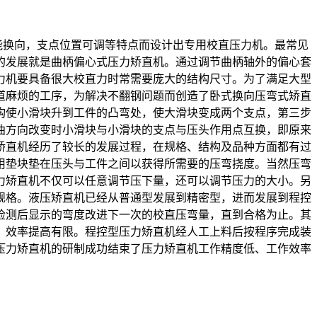
能换向，支点位置可调等特点而设计出专用校直压力机。最常见
的发展就是曲柄偏心式压力矫直机。通过调节曲柄轴外的偏心套
力机要具备很大校直力时常需要庞大的结构尺寸。为了满足大型
道麻烦的工序，为解决不翻钢问题而创造了卧式换向压弯式矫直
构使小滑块升到工件的凸弯处，使大滑块变成两个支点，第三步
曲方向改变时小滑块与小滑块的支点与压头作用点互换，即原来
矫直机经历了较长的发展过程，在规格、结构及品种方面都有过
用垫块垫在压头与工件之间以获得所需要的压弯挠度。当然压弯
力矫直机不仅可以任意调节压下量，还可以调节压力的大小。另
规格。液压矫直机已经从普通型发展到精密型，进而发展到程控
检测后显示的弯度改进下一次的校直压弯量，直到合格为止。其
，效率提高有限。程控型压力矫直机经人工上料后按程序完成装
压力矫直机的研制成功结束了压力矫直机工作精度低、工作效率